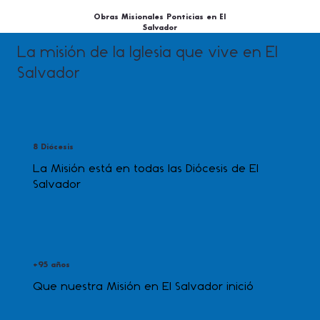
Obras Misionales Ponticias en El
Salvador
La misión de la Iglesia que vive en El
Salvador
8 Diócesis
La Misión está en todas las Diócesis de El
Salvador
+95 años
Que nuestra Misión en El Salvador inició