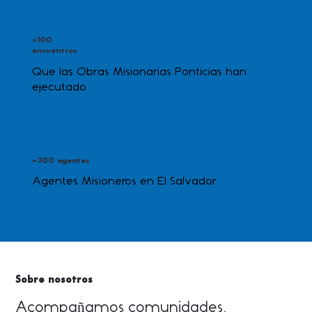
+100
encuentros
Que las Obras Misionarias Ponticias han
ejecutado
+300 agentes
Agentes Misioneros en El Salvador
Sobre nosotros
Acompañamos comunidades,