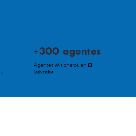
+300 agentes
Agentes Misioneros en El
Salvador
as