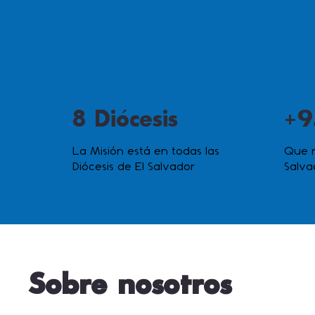
8 Diócesis
+9
La Misión está en todas las
Que n
Diócesis de El Salvador
Salva
Sobre nosotros