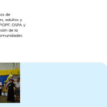
ios de
s, adultos y
, POPF, OSPA y
sión de la
 comunidades