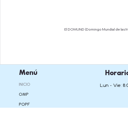
El DOMUND (Domingo Mundial de las Misi
Menú
Horari
INICIO
Lun - Vie: 8:
OMP
POPF
IAM
OSPA