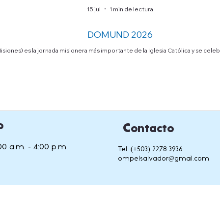
15 jul
1 min de lectura
DOMUND 2026
ones) es la jornada misionera más importante de la Iglesia Católica y se cel
o
Contacto
00 a.m. - 4:00 p.m.
Tel: (+503) 2278 3936
ompelsalvador@gmail.com