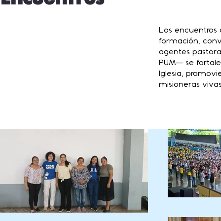
Los encuentros o
formación, conv
agentes pastora
PUM— se fortalec
Iglesia, promov
misioneras vivas