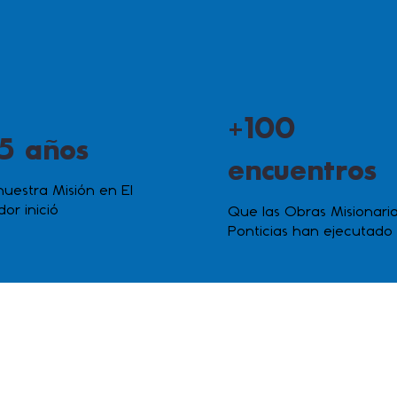
+100
5 años
encuentros
uestra Misión en El
dor inició
Que las Obras Misionari
Ponticias han ejecutado