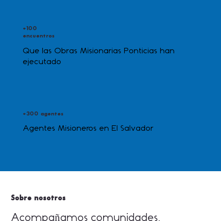
+100
encuentros
Que las Obras Misionarias Ponticias han
ejecutado
+300 agentes
Agentes Misioneros en El Salvador
Sobre nosotros
Acompañamos comunidades,