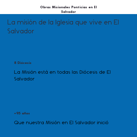
Obras Misionales Ponticias en El
Salvador
La misión de la Iglesia que vive en El
Salvador
8 Diócesis
La Misión está en todas las Diócesis de El
Salvador
+95 años
Que nuestra Misión en El Salvador inició