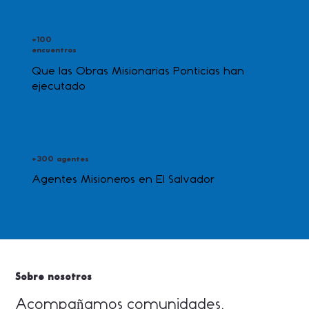
+100
encuentros
Que las Obras Misionarias Ponticias han
ejecutado
+300 agentes
Agentes Misioneros en El Salvador
Sobre nosotros
Acompañamos comunidades,