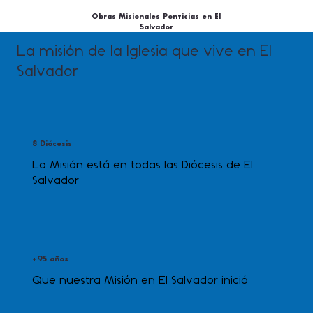
Obras Misionales Ponticias en El
Salvador
La misión de la Iglesia que vive en El
Salvador
8 Diócesis
La Misión está en todas las Diócesis de El
Salvador
+95 años
Que nuestra Misión en El Salvador inició