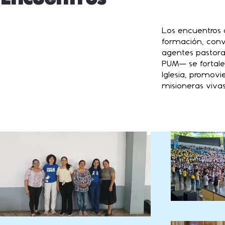
Los encuentros o
formación, conv
agentes pastora
PUM— se fortalec
Iglesia, promov
misioneras vivas