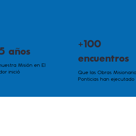
+100
5 años
encuentros
uestra Misión en El
dor inició
Que las Obras Misionari
Ponticias han ejecutado