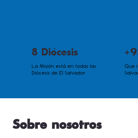
8 Diócesis
+9
La Misión está en todas las
Que n
Diócesis de El Salvador
Salva
Sobre nosotros