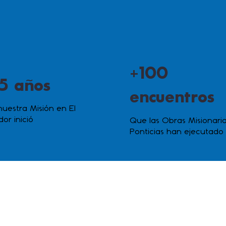
+100
5 años
encuentros
uestra Misión en El
dor inició
Que las Obras Misionari
Ponticias han ejecutado