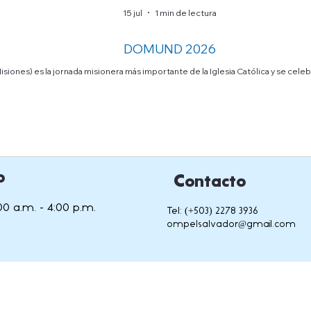
15 jul
1 min de lectura
DOMUND 2026
ones) es la jornada misionera más importante de la Iglesia Católica y se cel
o
Contacto
00 a.m. - 4:00 p.m.
Tel: (+503) 2278 3936
ompelsalvador@gmail.com