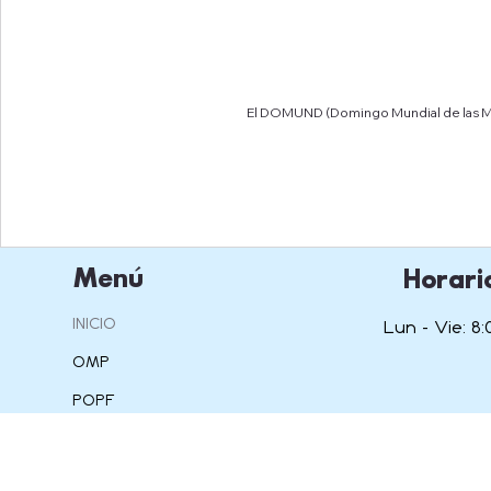
El DOMUND (Domingo Mundial de las Misi
Menú
Horari
INICIO
Lun - Vie: 8:
OMP
POPF
IAM
OSPA