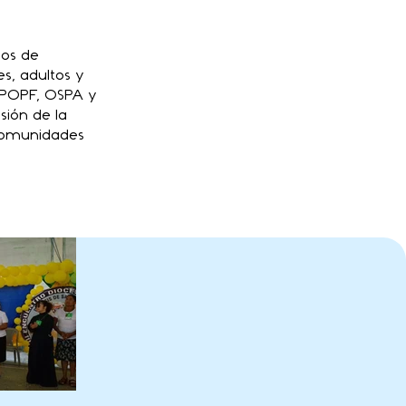
ios de
s, adultos y
, POPF, OSPA y
sión de la
 comunidades