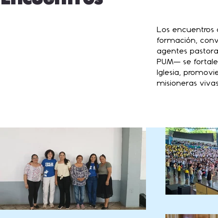
Los encuentros o
formación, conv
agentes pastora
PUM— se fortalec
Iglesia, promov
misioneras vivas