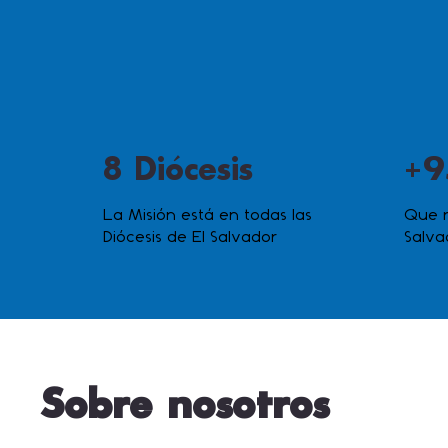
8 Diócesis
+9
La Misión está en todas las
Que n
Diócesis de El Salvador
Salva
Sobre nosotros