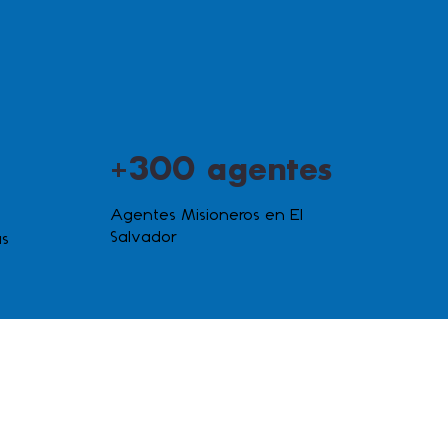
+300 agentes
Agentes Misioneros en El
Salvador
as