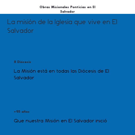
Obras Misionales Ponticias en El
Salvador
La misión de la Iglesia que vive en El
Salvador
8 Diócesis
La Misión está en todas las Diócesis de El
Salvador
+95 años
Que nuestra Misión en El Salvador inició