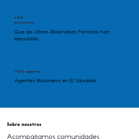
+100
encuentros
Que las Obras Misionarias Ponticias han
ejecutado
+300 agentes
Agentes Misioneros en El Salvador
Sobre nosotros
Acompañamos comunidades,