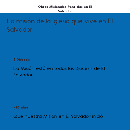
Obras Misionales Ponticias en El
Salvador
La misión de la Iglesia que vive en El
Salvador
8 Diócesis
La Misión está en todas las Diócesis de El
Salvador
+95 años
Que nuestra Misión en El Salvador inició