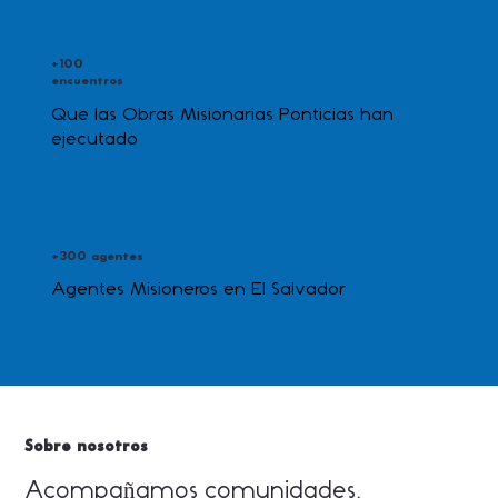
+100
encuentros
Que las Obras Misionarias Ponticias han
ejecutado
+300 agentes
Agentes Misioneros en El Salvador
Sobre nosotros
Acompañamos comunidades,