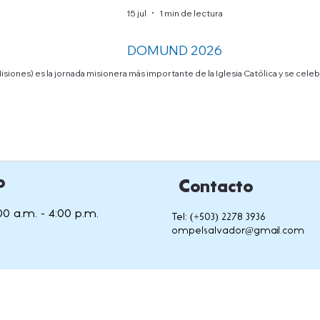
15 jul
1 min de lectura
DOMUND 2026
ones) es la jornada misionera más importante de la Iglesia Católica y se cel
o
Contacto
00 a.m. - 4:00 p.m.
Tel: (+503) 2278 3936
ompelsalvador@gmail.com