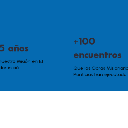
+100
5 años
encuentros
uestra Misión en El
dor inició
Que las Obras Misionari
Ponticias han ejecutado