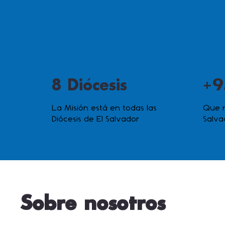
8 Diócesis
+9
La Misión está en todas las
Que n
Diócesis de El Salvador
Salva
Sobre nosotros