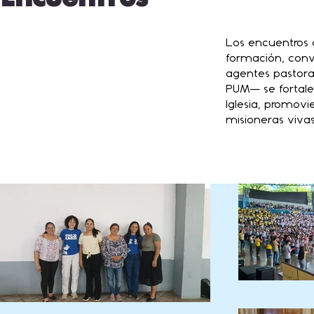
Los encuentros o
formación, conv
agentes pastora
PUM— se fortalec
Iglesia, promov
misioneras vivas