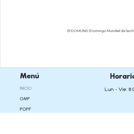
El DOMUND (Domingo Mundial de las Misi
Menú
Horari
INICIO
Lun - Vie: 8:
OMP
POPF
IAM
OSPA