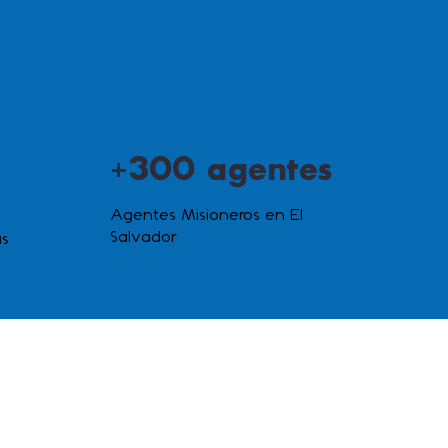
+300 agentes
Agentes Misioneros en El
Salvador
as