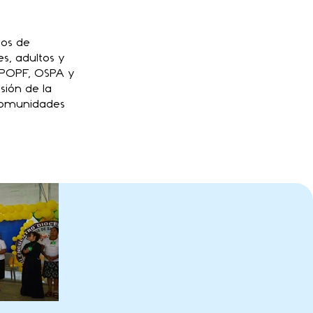
ios de
s, adultos y
, POPF, OSPA y
sión de la
 comunidades