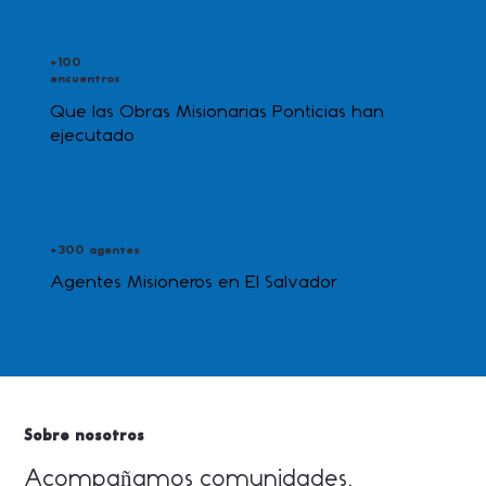
+100
encuentros
Que las Obras Misionarias Ponticias han
ejecutado
+300 agentes
Agentes Misioneros en El Salvador
Sobre nosotros
Acompañamos comunidades,