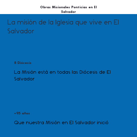
Obras Misionales Ponticias en El
Salvador
La misión de la Iglesia que vive en El
Salvador
8 Diócesis
La Misión está en todas las Diócesis de El
Salvador
+95 años
Que nuestra Misión en El Salvador inició