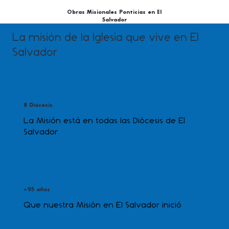
Obras Misionales Ponticias en El
Salvador
La misión de la Iglesia que vive en El
Salvador
8 Diócesis
La Misión está en todas las Diócesis de El
Salvador
+95 años
Que nuestra Misión en El Salvador inició