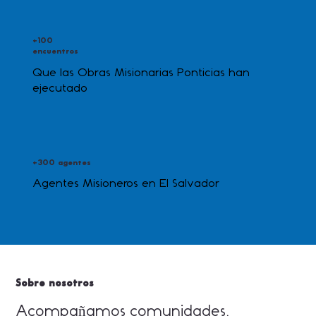
+100
encuentros
Que las Obras Misionarias Ponticias han
ejecutado
+300 agentes
Agentes Misioneros en El Salvador
Sobre nosotros
Acompañamos comunidades,