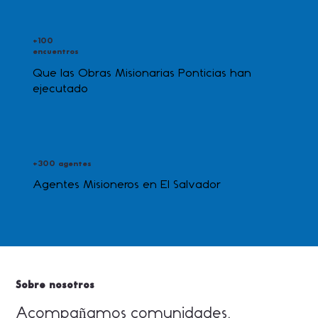
+100
encuentros
Que las Obras Misionarias Ponticias han
ejecutado
+300 agentes
Agentes Misioneros en El Salvador
Sobre nosotros
Acompañamos comunidades,