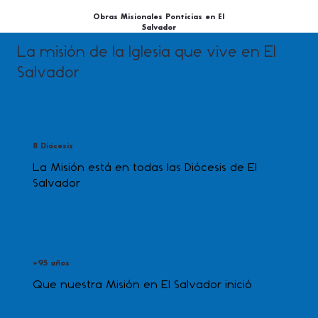
Obras Misionales Ponticias en El
Salvador
La misión de la Iglesia que vive en El
Salvador
8 Diócesis
La Misión está en todas las Diócesis de El
Salvador
+95 años
Que nuestra Misión en El Salvador inició